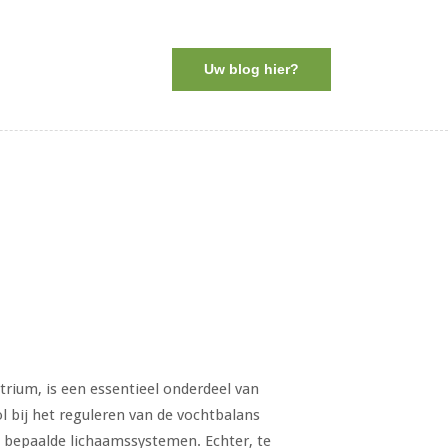
Uw blog hier?
.
rium, is een essentieel onderdeel van
ol bij het reguleren van de vochtbalans
n bepaalde lichaamssystemen. Echter, te