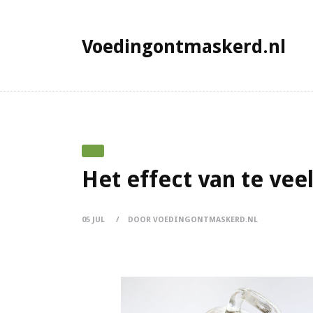
Voedingontmaskerd.nl
Het effect van te vee
05 JUL
DOOR VOEDINGONTMASKERD.NL